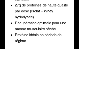
27g de protéines de haute qualité
par dose (Isolat + Whey
hydrolysée)
Récupération optimale pour une
masse musculaire sèche
Protéine idéale en période de
régime
Mode d'emploi / Avertissement
Comment utiliser Whey Isolate ?
Mélanger 1 dose dans environ 200ml
d’eau ou de votre boisson préférée
après l’entraînement.
Pour de meilleurs résultats, vous
LIV. GRATUITE
PRIX REDUITS
pouvez l’utiliser en collation ou lors de
à partir de 69,90€
Toute l'année
vos repas selon vos besoins.
Se conformer aux conseils