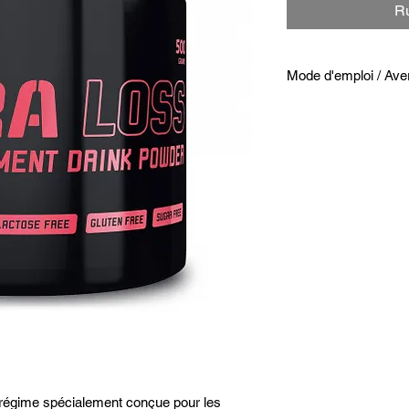
Ru
Mode d'emploi / Ave
Comment utiliser Ult
Mélangez 1 dose (30
lait écrémé.
Consommer une fois p
remplacement de rep
Se conformer aux cons
portee des jeunes enf
d’une alimentation di
Bien refermer le pot 
a l’abri de l’humidite.
Ne doit pas être util
enceintes ou allaitan
Ne pas dépasser la d
e régime spécialement conçue pour les