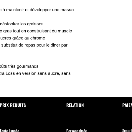
de à maintenir et développer une masse
 déstocker les graisses
e gras tout en construisant du muscle
sucres grâce au chrome
substitut de repas pour le dîner par
goûts très gourmands
tra Loss en version sans sucre, sans
PRIX REDUITS
RELATION
PAIE
Sécuri
Toute l'année
Personnalisée