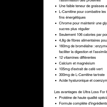
l’assimilation des protéines
Une faible teneur de graisses 
L-Carnitine pour combattre les 
fins énergétiques
Chrome pour maintenir une gly
sucres plus régulier
Seulement 106 calories par por
4,8g de fibres alimentaires pour
160mg de bromélaïne : enzyme 
faciliter la digestion et l’assimil
12 vitamines différentes
Calcium et magnésium
105mg d’extrait de café vert
300mg de L-Carnitine tartrate
Acide hyaluronique et coenz
Les avantages de Ultra Loss For 
Protéine de haute qualité spé
Formule complète d’ingrédient