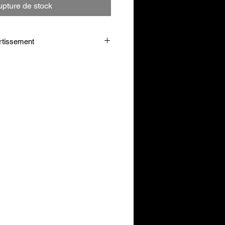
pture de stock
rtissement
ra Loss For Her ?
g) avec 250-300 ml d’eau ou de
ar jour en tant que
as comme le dîner par exemple.
eils d’utilisation. Tenir hors de
ants. À utiliser dans le cadre
versifiee et d’un mode de vie sain.
entre chaque utilisation. Conserver
isé par les mineurs, femmes
tes.
ose prescrite.