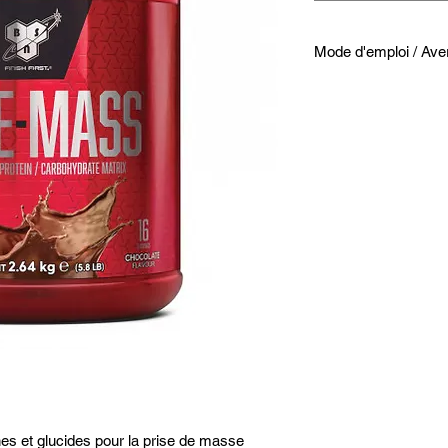
Mode d'emploi / Ave
Comment utiliser Tr
Prendre 1 dose de 1
environ 500 ml d’eau
fois par jour, en coll
Se conformer aux cons
portee des jeunes enf
d’une alimentation di
Bien refermer le pot 
a l’abri de l’humidite.
Ne doit pas être util
enceintes ou allaitan
Ne pas dépasser la d
ines et glucides pour la prise de masse