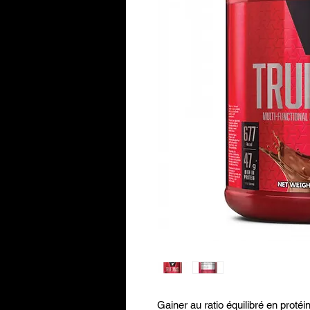
Gainer au ratio équilibré en proté