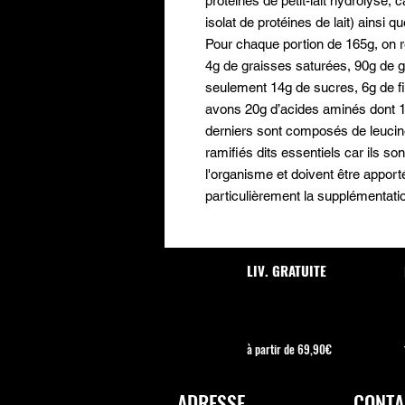
protéines de petit-lait hydrolysé, 
isolat de protéines de lait) ainsi 
Pour chaque portion de 165g, on 
4g de graisses saturées, 90g de g
seulement 14g de sucres, 6g de fi
avons 20g d’acides aminés dont 
derniers sont composés de leucine
ramifiés dits essentiels car ils so
l'organisme et doivent être apporté
particulièrement la supplémentati
LIV. GRATUITE
à partir de 69,90€
ADRESSE
CONTA