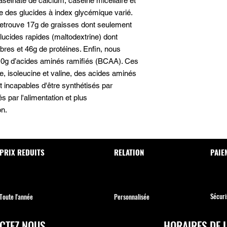
caséinate de calcium, caséine micellaire et
que des glucides à index glycémique varié.
retrouve 17g de graisses dont seulement
lucides rapides (maltodextrine) dont
bres et 46g de protéines. Enfin, nous
10g d’acides aminés ramifiés (BCAA). Ces
, isoleucine et valine, des acides aminés
nt incapables d'être synthétisés par
s par l'alimentation et plus
on.
PRIX REDUITS
RELATION
PAIE
Sécuri
Toute l'année
Personnalisée
CTEZ NOUS
HORAIRES DE 