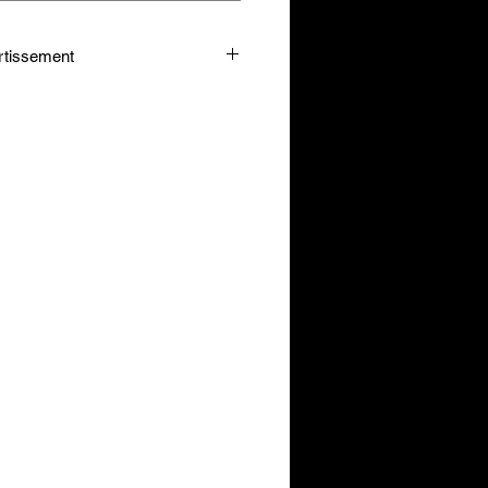
rtissement
ue Mass ?
65g (4 cuillères bombées) dans
 fraîche et consommer jusqu’à 2
ation et/ou après l'entraînement.
eils d’utilisation. Tenir hors de
ants. À utiliser dans le cadre
versifiee et d’un mode de vie sain.
entre chaque utilisation. Conserver
isé par les mineurs, femmes
tes.
ose prescrite.