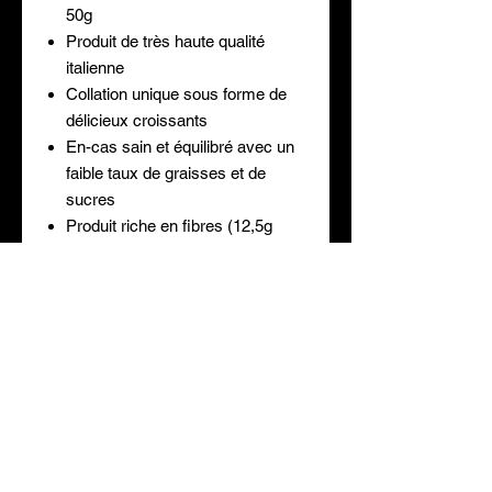
50g
Produit de très haute qualité
italienne
Collation unique sous forme de
délicieux croissants
En-cas sain et équilibré avec un
faible taux de graisses et de
sucres
Produit riche en fibres (12,5g
pour 50g) pour la satiété
Idéal à consommer au petit-
déjeuner ainsi qu’en collation
Optimise le développement
musculaire et la récupération
Peut convenir aux personnes
suivant un régime de sèche
Mode d'emploi / Avertissement