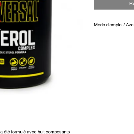
Ru
Mode d'emploi / Ave
Prendre 3 à 6 compr
heure avant l'entraî
Se conformer aux cons
portée des jeunes enf
d’une alimentation di
Bien refermer le pot 
a l’abri de l’humidite.
Ne doit pas être util
enceintes ou allaitan
Ne pas dépasser la d
x
a été formulé avec huit composants