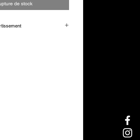
pture de stock
rtissement
imés lors d'un repas ou une demi
nement avec un grand verre d'eau.
eils d’utilisation. Tenir hors de
ants. À utiliser dans le cadre
versifiee et d’un mode de vie sain.
entre chaque utilisation. Conserver
isé par les mineurs, femmes
tes.
ose prescrite.