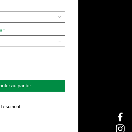
s
*
outer au panier
rtissement
 with Green Tea plus L-Carnitine ?
ules deux fois par jour, avant le
nt une activité physique.