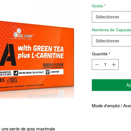
Goûts
*
Sélectionner
Nombres de Capsule
Sélectionner
Quantité
*
Aj
Mode d'emploi / Ave
Comment utiliser CLA
Prenez jusqu'à 2 caps
ur une perte de gras maximale
petit-déjeuner et ava