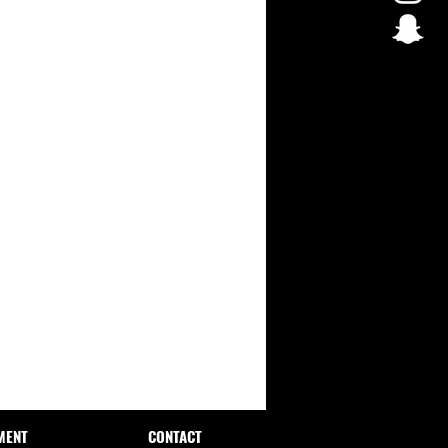
eils d’utilisation. Tenir hors de
ants. À utiliser dans le cadre
versifiee et d’un mode de vie sain.
entre chaque utilisation. Conserver
isé par les mineurs, femmes
tes.
ose prescrite.
MENT
CONTACT