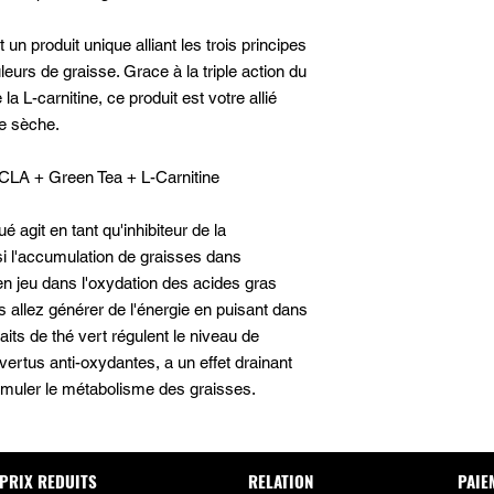
Se conformer aux cons
portee des jeunes enf
un produit unique alliant les trois principes
d’une alimentation di
ûleurs de graisse. Grace à la triple action du
Bien refermer le pot 
la L-carnitine, ce produit est votre allié
a l’abri de l’humidite.
de sèche.
Ne doit pas être util
enceintes ou allaitan
 CLA + Green Tea + L-Carnitine
Ne pas dépasser la d
 agit en tant qu'inhibiteur de la
si l'accumulation de graisses dans
 en jeu dans l'oxydation des acides gras
us allez générer de l'énergie en puisant dans
aits de thé vert régulent le niveau de
ertus anti-oxydantes, a un effet drainant
imuler le métabolisme des graisses.
PRIX REDUITS
RELATION
PAIE