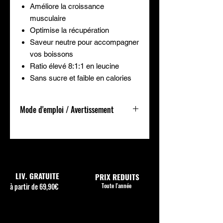
Améliore la croissance
musculaire
Optimise la récupération
Saveur neutre pour accompagner
vos boissons
Ratio élevé 8:1:1 en leucine
Sans sucre et faible en calories
Mode d'emploi / Avertissement
Comment utiliser BCAA 8:1:1 ?
Mélanger 1 dose de 5g, deux fois par
jour, dans environ 150 ml d'eau
fraîche ou de votre boisson préférée
et consommer avant et après
LIV. GRATUITE
PRIX REDUITS
l'entraînement.
à partir de 69,90€
Toute l'année
Se conformer aux conseils
d’utilisation. Tenir hors de portee des
jeunes enfants. À utiliser dans le
cadre d’une alimentation diversifiee et