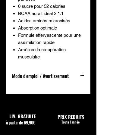
0 sucre pour 52 calories
BCAA aurait idéal 2:1:1
Acides aminés micronisés
Absorption optimale
Formule effervescente pour une
assimilation rapide
Améliore la récupération
musculaire
Mode d'emploi / Avertissement
Comment utiliser Amino-X ?
Prendre 1 dose (14,5g) dans environ
300 à 400 ml d’eau fraiche et
consommer autour de l'entraînement
(avant, pendant, après).
LIV. GRATUITE
PRIX REDUITS
Se conformer aux conseils
à partir de 69,90€
Toute l'année
d’utilisation. Tenir hors de portee des
jeunes enfants. À utiliser dans le