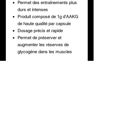
Permet des entraînements plus
durs et intenses
Produit composé de 1g d’AAKG
de haute qualité par capsule
Dosage précis et rapide
Permet de préserver et
augmenter les réserves de
glycogène dans les muscles
Mode d'emploi / Avertissement
Comment utiliser AAKG 1000 ?
Prenez 1 à 3 capsules de AAKG 1000
par jour avant l'entraînement.
Se conformer aux conseils
LIV. GRATUITE
PRIX REDUITS
d’utilisation. Tenir hors de portee des
à partir de 69,90€
Toute l'année
jeunes enfants. À utiliser dans le
cadre d’une alimentation diversifiee et
d’un mode de vie sain. Bien refermer