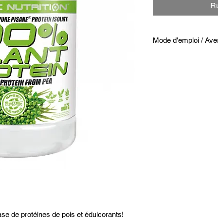
Ru
Mode d'emploi / Ave
Comment utiliser 100
Mélanger 1 dose (30g
consommer de préfére
qu’en collation selon
Se conformer aux cons
portee des jeunes enf
d’une alimentation di
Bien refermer le pot 
a l’abri de l’humidite.
Ne doit pas être util
enceintes ou allaitan
Ne pas dépasser la d
ase de protéines de pois et édulcorants!