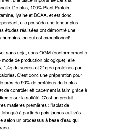
ennent une place importante dans la
nnelle. De plus, 100% Plant Protein
tamine, lysine et BCAA, et est donc
ependant, elle possède une teneur plus
es études réalisées ont démontré une
es humains, ce qui est exceptionnel!
ose, sans soja, sans OGM (conformément à
e mode de production biologique), elle
s, 1,4g de sucres et 21g de protéines par
alories. C’est donc une préparation pour
 prés de 90% de protéines de la plus
et de contrôler efficacement la faim grâce à
irecte sur la satiété. C’est un produit
res matières premières : l’isolat de
 fabriqué à partir de pois jaunes cultivés
sée selon un processus à base d’eau qui
exane.