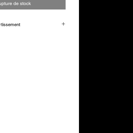
pture de stock
rtissement
% Plant Protein ?
) avec 300 ml d’eau. A
nce après l’entraînement ainsi
 vos besoins en protéines.
eils d’utilisation. Tenir hors de
ants. À utiliser dans le cadre
versifiee et d’un mode de vie sain.
entre chaque utilisation. Conserver
isé par les mineurs, femmes
tes.
ose prescrite.