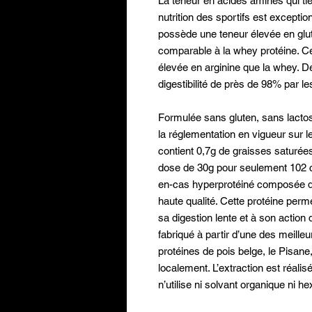
La teneur en acides aminés qui ti
nutrition des sportifs est exceptio
possède une teneur élevée en glu
comparable à la whey protéine. C
élevée en arginine que la whey. D
digestibilité de près de 98% par l
Formulée sans gluten, sans lact
la réglementation en vigueur sur l
contient 0,7g de graisses saturée
dose de 30g pour seulement 102 c
en-cas hyperprotéiné composée de
haute qualité. Cette protéine perm
sa digestion lente et à son action d
fabriqué à partir d’une des meilleu
protéines de pois belge, le Pisane,
localement. L’extraction est réali
n’utilise ni solvant organique ni h